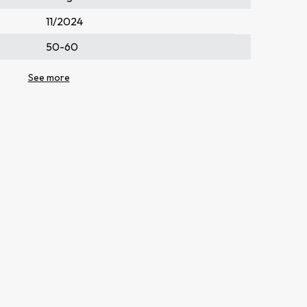
11/2024
50-60
2
1
36
5.300
204/395/395
290/300/190
149/85
2
Home IoT