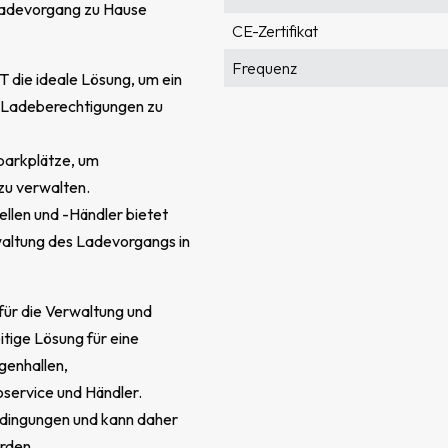
Ladevorgang zu Hause
CE-Zertifikat
Frequenz
T die ideale Lösung, um ein
Garantie [Jahre]
h Ladeberechtigungen zu
Anzahl der Steckdosen
nparkplätze, um
Menge auf der Palette [Stück]
zu verwalten.
llen und -Händler bietet
Eigengewicht [kg]
waltung des Ladevorgangs in
Abmessungen der einzelnen
Verpackung [mm]
Abmessungen (H/B/T/H) [mm]
 für die Verwaltung und
itige Lösung für eine
Einbaumaße [mm]
genhallen,
Überspannungsschutz [kV]
service und Händler.
edingungen und kann daher
Version
erden.