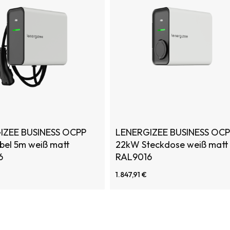
Regulierung der Ladeleistung
Stromverbrauch im Standby [W
Ladeverluste [%]
Überspannungskategorie
Integrierte Sicherheit
IZEE BUSINESS OCPP
LENERGIZEE BUSINESS OC
bel 5m weiß matt
22kW Steckdose weiß matt
Lagertemperatur [Grad C]
6
RAL9016
Kommunikationsbeleuchtung
1.847,91 €
Genehmigung
DLM – dynamisches
Energiemanagement