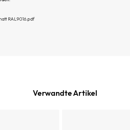
Wechselspannungsbereich [V]
Art der Steckdose
att RAL9016.pdf
Zusätzliches Zubehör
Die Anzahl der Geräteeinheiten
Lademodus
Anzahl Phasen
Nennstrom (A)
Maximaler Ladestrom: [A]
Querschnitt des Stromkabels 
Verwandte Artikel
Anzahl der Anschlüsse
Netzwerklayout
EMV-Klasse