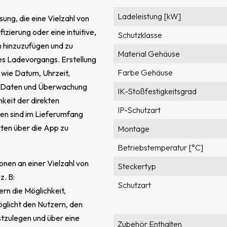
Ladeleistung [kW]
ung, die eine Vielzahl von
izierung oder eine intuitive,
Schutzklasse
 hinzuzufügen und zu
Material Gehäuse
s Ladevorgangs. Erstellung
Farbe Gehäuse
n wie Datum, Uhrzeit,
uf Daten und Überwachung
IK-Stoßfestigkeitsgrad
eit der direkten
IP-Schutzart
en sind im Lieferumfang
rten über die App zu
Montage
Betriebstemperatur [°C]
ionen an einer Vielzahl von
Steckertyp
z. B:
Schutzart
rn die Möglichkeit,
glicht den Nutzern, den
tzulegen und über eine
Zubehör Enthalten