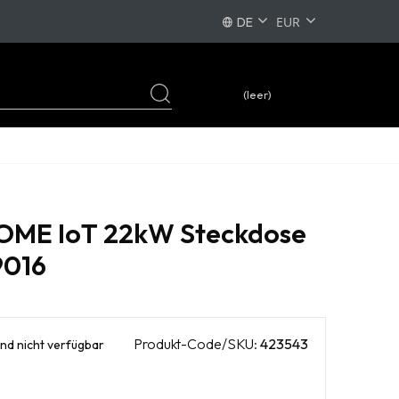
DE
PL
EN
(leer)
FR
OME IoT 22kW Steckdose
9016
Produkt-Code/SKU:
423543
d nicht verfügbar