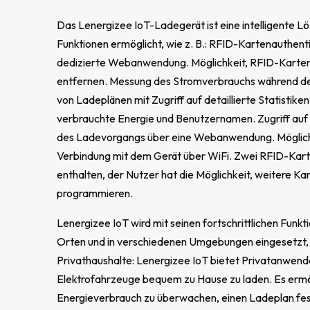
Das Lenergizee IoT-Ladegerät ist eine intelligente Lös
Funktionen ermöglicht, wie z. B.: RFID-Kartenauthentif
dedizierte Webanwendung. Möglichkeit, RFID-Karten
entfernen. Messung des Stromverbrauchs während de
von Ladeplänen mit Zugriff auf detaillierte Statistike
verbrauchte Energie und Benutzernamen. Zugriff a
des Ladevorgangs über eine Webanwendung. Möglichk
Verbindung mit dem Gerät über WiFi. Zwei RFID-Kart
enthalten, der Nutzer hat die Möglichkeit, weitere Ka
programmieren.
Lenergizee IoT wird mit seinen fortschrittlichen Funkt
Orten und in verschiedenen Umgebungen eingesetzt, 
Privathaushalte: Lenergizee IoT bietet Privatanwende
Elektrofahrzeuge bequem zu Hause zu laden. Es ermö
Energieverbrauch zu überwachen, einen Ladeplan fes