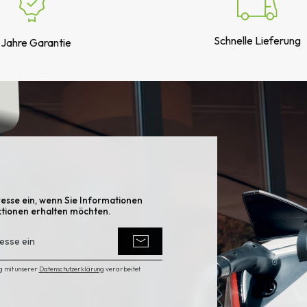
Schnelle Lieferung
 Jahre Garantie
Externe Sicherheit erforderlich
Ladeleistung
Farbe
Steckdose Typ 2
RFID-Authentifizierung
esse ein, wenn Sie Informationen
Anwendungsauthentifizierung
ktionen erhalten möchten.
Abmessungen [H, B, T]
Stoßfestigkeit
g mit unserer
Datenschutzerklärung
verarbeitet
Anmeldung