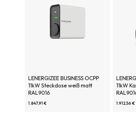
LENERGIZEE BUSINESS OCPP
LENERG
11kW Steckdose weiß matt
11kW Ka
RAL9016
RAL901
1.847,91 €
1.912,56 €