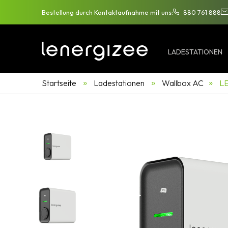
Bestellung durch Kontaktaufnahme mit uns:
880 761 888
LADESTATIONEN
»
»
»
Startseite
Ladestationen
Wallbox AC
LE