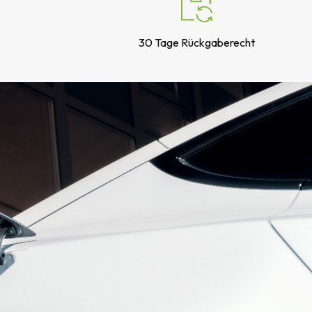
7:2020, PN-EN IEC 62196-1: 2023-07,
EN IEC 62196-1: 20
30 Tage Rückgaberecht
RCCB (Fehlerstrom-Schutzschalter)
Typ A. MCB
(Überstromschutzschalter) 16A 3P
22kW 3 Phasen
weiß RAL9016
Ja
Ja
Ja
290/300/190
IK10
nach innen, nach außen