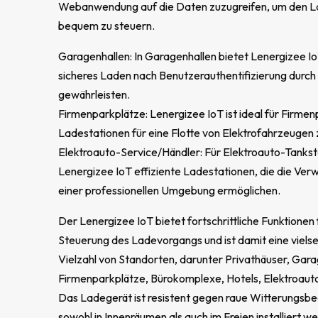
Webanwendung auf die Daten zuzugreifen, um den 
bequem zu steuern.
Garagenhallen: In Garagenhallen bietet Lenergizee Io
sicheres Laden nach Benutzerauthentifizierung durc
gewährleisten.
Firmenparkplätze: Lenergizee IoT ist ideal für Firme
Ladestationen für eine Flotte von Elektrofahrzeugen 
Elektroauto-Service/Händler: Für Elektroauto-Tankste
Lenergizee IoT effiziente Ladestationen, die die Ver
einer professionellen Umgebung ermöglichen.
Der Lenergizee IoT bietet fortschrittliche Funktionen
Steuerung des Ladevorgangs und ist damit eine vielse
Vielzahl von Standorten, darunter Privathäuser, Gara
Firmenparkplätze, Bürokomplexe, Hotels, Elektroauto
Das Ladegerät ist resistent gegen raue Witterungsb
sowohl in Innenräumen als auch im Freien installiert w