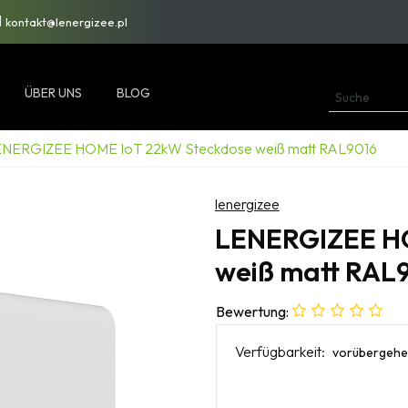
kontakt@lenergizee.pl
ÜBER UNS
BLOG
NERGIZEE HOME IoT 22kW Steckdose weiß matt RAL9016
lenergizee
LENERGIZEE H
weiß matt RAL
Bewertung:
Verfügbarkeit:
vorübergehen