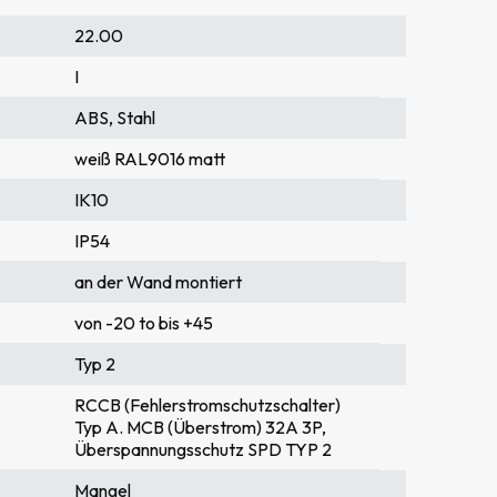
22.00
I
ABS, Stahl
weiß RAL9016 matt
IK10
IP54
an der Wand montiert
von -20 to bis +45
Typ 2
RCCB (Fehlerstromschutzschalter)
Typ A. MCB (Überstrom) 32A 3P,
Überspannungsschutz SPD TYP 2
Mangel