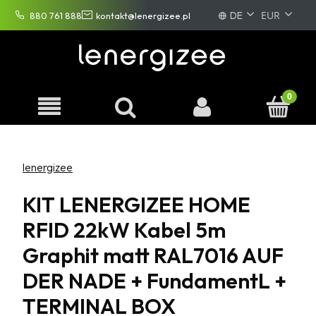
DE
880 761 888
kontakt@lenergizee.pl
PL
EN
FR
lenergizee
KIT LENERGIZEE HOME
RFID 22kW Kabel 5m
Graphit matt RAL7016 AUF
DER NADE + FundamentL +
TERMINAL BOX