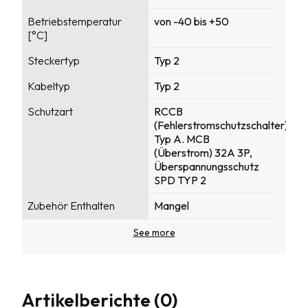
Betriebstemperatur
von -40 bis +50
[°C]
Steckertyp
Typ 2
Kabeltyp
Typ 2
Schutzart
RCCB
(Fehlerstromschutzschalter)
Typ A. MCB
(Überstrom) 32A 3P,
Überspannungsschutz
SPD TYP 2
Zubehör Enthalten
Mangel
CE-Zertifikat
11/2024
Frequenz
50-60
Garantie [Jahre]
2
Artikelberichte (0)
Menge auf der Palette
36