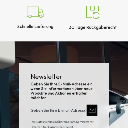
Anzahl Phasen
1 oder 3
Nennstrom (A)
32
Schnelle Lieferung
30 Tage Rückgaberecht
Maximaler Ladestrom:
32
[A]
Kabelart
einfach
Querschnitt des
von 6 bis 10
Stromkabels [mm2]
Ladekabelquerschnitt
5x6mm2
Newsletter
[mm2]
Geben Sie Ihre E-Mail-Adresse ein,
Anzahl der Anschlüsse
1
wenn Sie Informationen über neue
Produkte und Aktionen erhalten
Netzwerklayout
TN-TT (einphasig und
möchten.
dreiphasig)
EMV-Klasse
B (Wohnen,
Gewerbegebiete,
Ihre Daten werden in Übereinstimmung mit unserer
kommerziell)
Datenschutzerklärung
verarbeitet